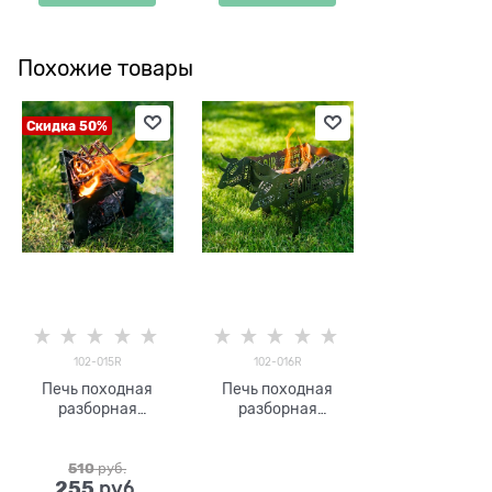
Похожие товары
Скидка 50%
102-015R
102-016R
Печь походная
Печь походная
разборная
разборная
металлическая 102-
металлическая 102-
015R
016R
510
 руб.
255
 руб.