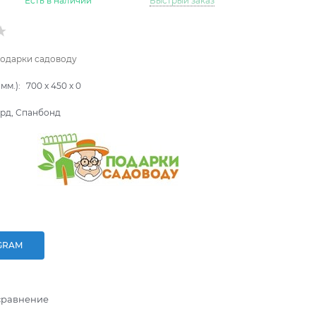
Есть в наличии
Быстрый заказ
одарки садоводу
мм.):
700
x
450
x
0
рд, Спанбонд
GRAM
сравнение