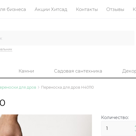
ля бизнеса
Акции Хитсад
Контакты
Отзывы
К
вальник
Камни
Садовая сантехника
Деко
ереноски для дров
Переноска для дров H40110
10
Количество: