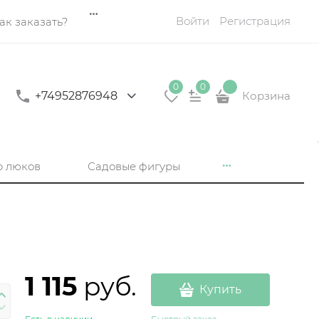
Войти
Регистрация
ак заказать?
0
0
+74952876948
Корзина
р люков
Садовые фигуры
1 115
 руб.
Купить