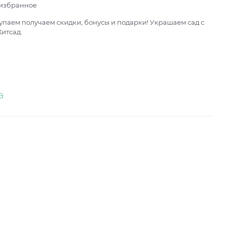
 избранное
паем получаем скидки, бонусы и подарки! Украшаем сад с
итсад.
а