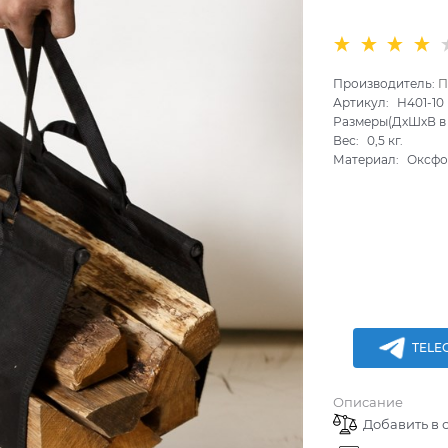
Производитель:
П
Артикул:
H401-10
Размеры(ДхШхВ в 
Вес:
0,5
кг.
Материал:
Оксфо
TELE
Описание
Добавить в 