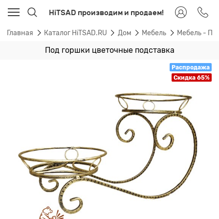
HiTSAD производим и продаем!
Главная
Каталог HiTSAD.RU
Дом
Мебель
Мебель - По
Под горшки цветочные подставка
Распродажа
Скидка 65%