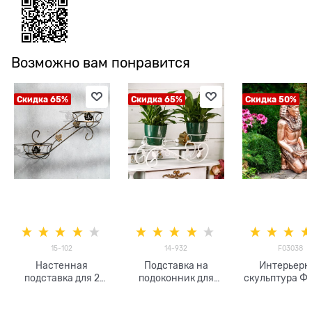
Возможно вам понравится
Скидка 65%
Скидка 65%
Скидка 50%
15-102
14-932
F03038
Настенная
Подставка на
Интерьерн
подставка для 2
подоконник для
скульптура Ф
кашпо с цветами
двух кашпо с
15-102
цветами 14-932 цв