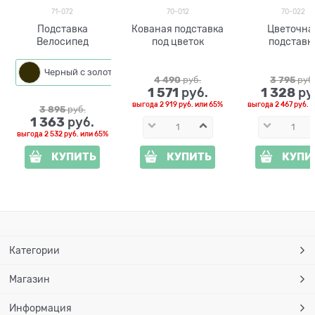
71-072
70-012
70-022
Подставка
Кованая подставка
Цветочна
Велосипед
под цветок
подставк
Черный с золотом
4 490
 руб.
3 795
 руб
1 571
1 328
 руб.
 ру
выгода
2 919 руб.
или
65%
выгода
2 467 руб.
и
3 895
 руб.
1 363
 руб.
выгода
2 532 руб.
или
65%
КУПИТЬ
КУПИТЬ
КУПИ
Категории
Магазин
Информация