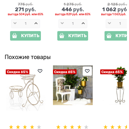
белый
775
 руб.
1 275
 руб.
2 125
 руб./
271
446
1 062
 руб.
 руб.
 руб
выгода
504 руб.
или
65%
выгода
829 руб.
или
65%
выгода
1 063 руб.
и
КУПИТЬ
КУПИТЬ
КУПИ
Похожие товары
Скидка 65%
Скидка 65%
Скидка 65%