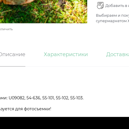
Добавить в
Выбираем и поку
супермаркетом Х
еличить
Описание
Характеристики
Доставк
U09082, 54-636, 55-101, 55-102, 55-103.
ьзуется для фотосъемки!