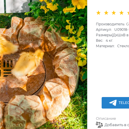
Производитель:
G
Артикул:
U09018
Размеры(ДхШхВ в 
Вес:
4
кг.
Материал:
Стекл
TELE
Описание
Добавить в 