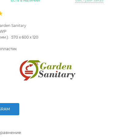
Есть в наличии
Быстрый заказ
arden Sanitary
-WP
мм.):
570
x
600
x
120
опластик
GRAM
сравнение