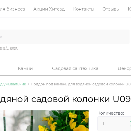
ля бизнеса
Акции Хитсад
Контакты
Отзывы
К
ьный гриль
Камни
Садовая сантехника
Деко
д умывальник
Поддон под камень для водяной садовой колонки U
одяной садовой колонки U0
Количество: