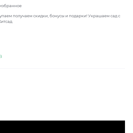
 избранное
паем получаем скидки, бонусы и подарки! Украшаем сад с
итсад.
а