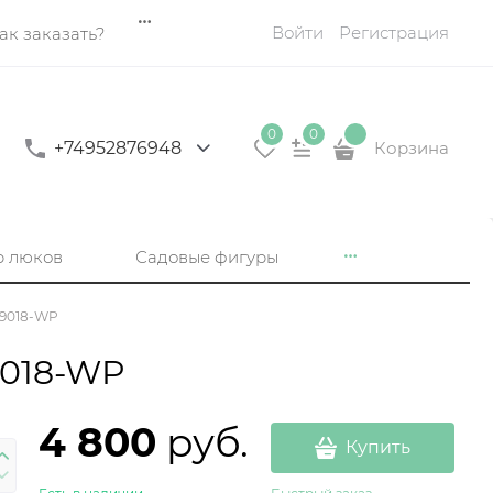
Войти
Регистрация
ак заказать?
0
0
+74952876948
Корзина
р люков
Садовые фигуры
09018-WP
9018-WP
4 800
 руб.
Купить