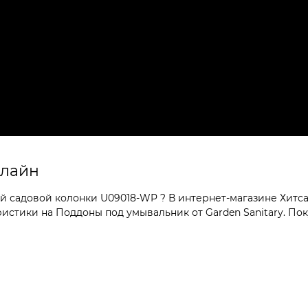
нлайн
 садовой колонки U09018-WP ? В интернет-магазине Хитсад
стики на Поддоны под умывальник от Garden Sanitary. Поку