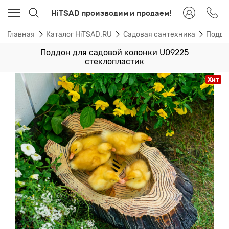
HiTSAD производим и продаем!
Главная
Каталог HiTSAD.RU
Садовая сантехника
Поддо
Поддон для садовой колонки U09225
стеклопластик
Хит