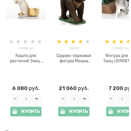
F04041-WG
U08793
U09087-Gra
Кашпо для
Садово-парковая
Фигура для 
растений Заяц ,
фигура Мишка
Заяц U09087
полистоун, белый с
U08793
золотом, 60 см
стеклопластик
6 080
21 060
7 200
 руб.
 руб.
 ру
КУПИТЬ
КУПИТЬ
КУПИ