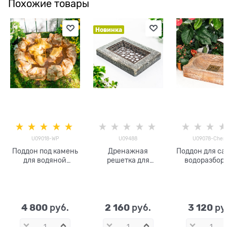
Похожие товары
Новинка
U09018-WP
U09488
U09078-Cherr
Поддон под камень
Дренажная
Поддон для са
для водяной
решетка для
водоразбор
садовой колонки
садового
колонки U09
U09018-WP
умывальника
Cherry
U09488
стеклопластик и
металл
4 800
2 160
3 120
 руб.
 руб.
 ру