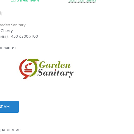
Есть в наличии
Быстрый заказ
arden Sanitary
Cherry
мм.):
450
x
300
x
100
опластик
GRAM
сравнение