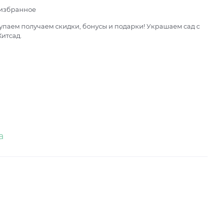
 избранное
паем получаем скидки, бонусы и подарки! Украшаем сад с
итсад.
а