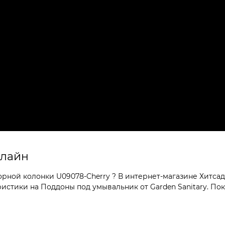
нлайн
ной колонки U09078-Cherry ? В интернет-магазине Хитсад 
стики на Поддоны под умывальник от Garden Sanitary. Поку