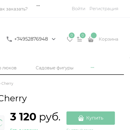
Войти
Регистрация
ак заказать?
0
0
+74952876948
Корзина
р люков
Садовые фигуры
-Cherry
Cherry
3 120
 руб.
Купить