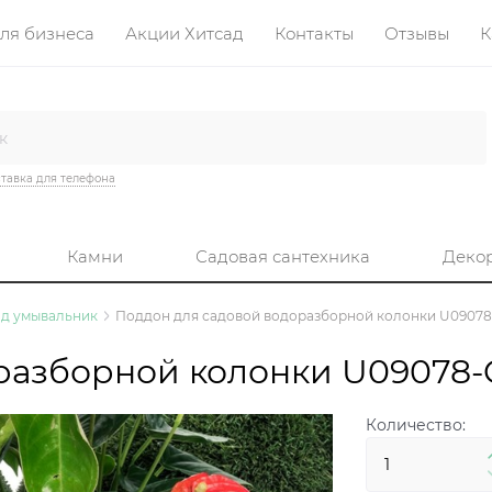
ля бизнеса
Акции Хитсад
Контакты
Отзывы
К
тавка для телефона
Камни
Садовая сантехника
Деко
д умывальник
Поддон для садовой водоразборной колонки U09078
разборной колонки U09078-
Количество: