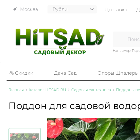
Москва
Доставка
Д
Например:
Подс
-% Скидки
Дача Сад
Опоры Шпалеры
Главная
Каталог HiTSAD.RU
Садовая сантехника
Поддоны по
Поддон для садовой водо