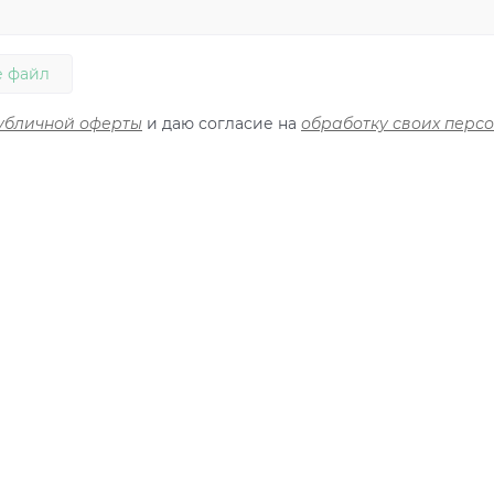
 файл
убличной оферты
и даю согласие на
обработку своих перс