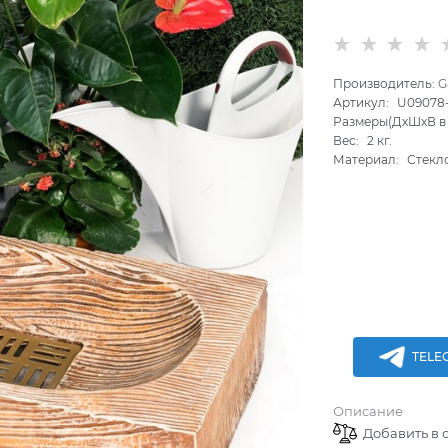
Производитель:
G
Артикул:
U09078-
Размеры(ДхШхВ в 
Вес:
2
кг.
Материал:
Стекл
TELE
Описание
Добавить в 