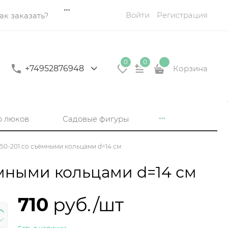
Войти
Регистрация
ак заказать?
0
0
+74952876948
Корзина
р люков
Садовые фигуры
150-201 со съёмными кольцами d=14 см
ёмными кольцами d=14 см
710
 руб./шт