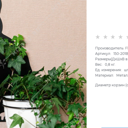
Производитель:
F
Артикул:
150-201
Размеры(ДхШхВ в 
Вес:
0,8
кг.
Ед. измерения:
ш
Материал:
Метал
Диаметр корзин (