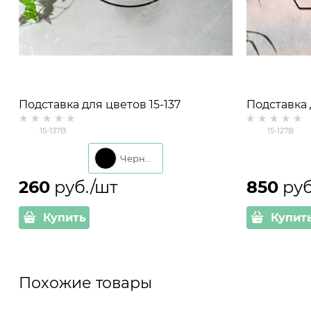
Подставка для цветов 15-137
Подставка 
настенная на одно кашпо d=11см
настенная 
15-137B
15-127B
Черный
260
 руб./шт
850
 ру
Купить
Купит
Похожие товары