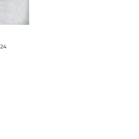
124
d=14см