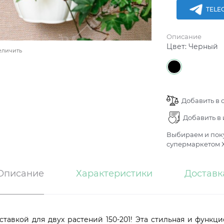
TELE
Описание
Цвет:
Черный
еличить
Добавить в 
Добавить в
Выбираем и поку
супермаркетом Х
Описание
Характеристики
Доставк
ставкой для двух растений 150-201! Эта стильная и функц