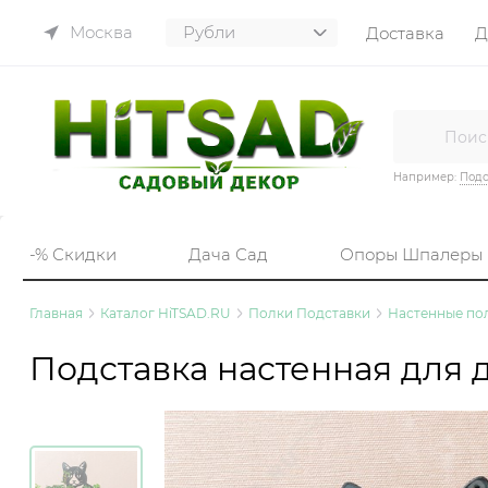
Москва
Доставка
Д
Например:
Подс
-% Скидки
Дача Сад
Опоры Шпалеры
Главная
Каталог HiTSAD.RU
Полки Подставки
Настенные пол
Подставка настенная для 