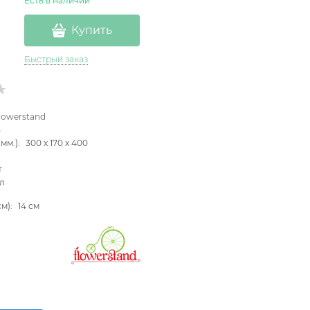
Есть в наличии
Купить
Быстрый заказ
lowerstand
B
мм.):
300
x
170
x
400
т
л
см):
14 см