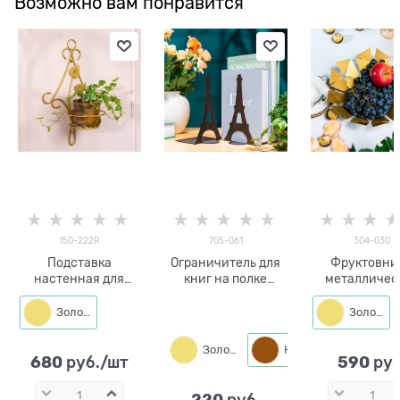
Возможно вам понравится
150-222R
705-061
304-030
Подставка
Ограничитель для
Фруктовни
настенная для
книг на полке
металличес
одного растения
металлический
304-030 ши
150-222R со
27см
Золото
Золото
съёмной корзиной
Золото
Коричневый
680
590
 руб./шт
 руб
220
 руб.