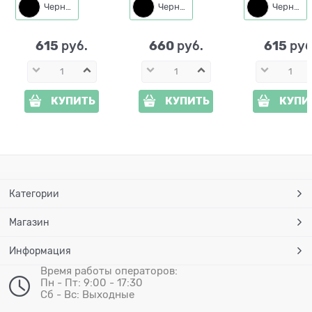
2025 года
автобусе
212
Черный
Черный
Черный
615
660
615
 руб.
 руб.
 руб
КУПИТЬ
КУПИТЬ
КУПИ
Категории
Магазин
Информация
Время работы операторов:
Пн - Пт: 9:00 - 17:30
Сб - Вс: Выходные