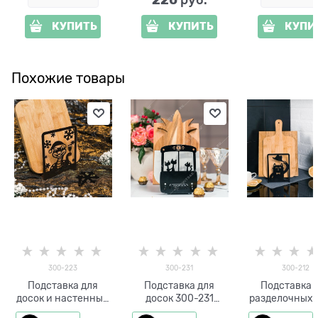
КУПИТЬ
КУПИТЬ
КУПИ
Похожие товары
300-223
300-231
300-212
Подставка для
Подставка для
Подставка 
досок и настенный
досок 300-231
разделочных 
крючок Символ
Черные коты в
и крючки 1шт 300-