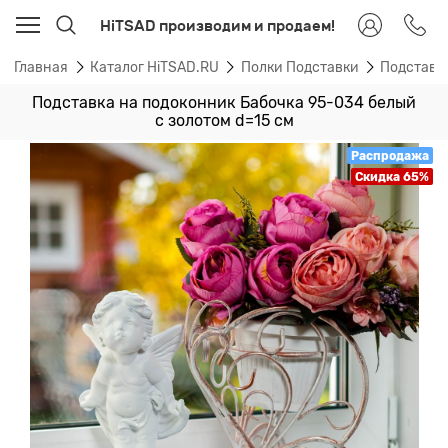
HiTSAD производим и продаем!
Главная
Каталог HiTSAD.RU
Полки Подставки
Подставк
Подставка на подоконник Бабочка 95-034 белый
с золотом d=15 см
Распродажа
Скидка 65%