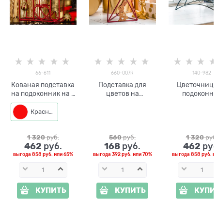
66-611
660-007R
140-982
Кованая подставка
Подставка для
Цветочница
на подоконник на 3
цветов на
подоконн
горшка красная
подоконник заяц
металличес
660-007 d=12см
140-982 на 
Красный
кашпо
1 320
 руб.
560
 руб.
1 320
 руб
462
168
462
 руб.
 руб.
 руб
выгода
858 руб.
или
65%
выгода
392 руб.
или
70%
выгода
858 руб.
и
КУПИТЬ
КУПИТЬ
КУПИ