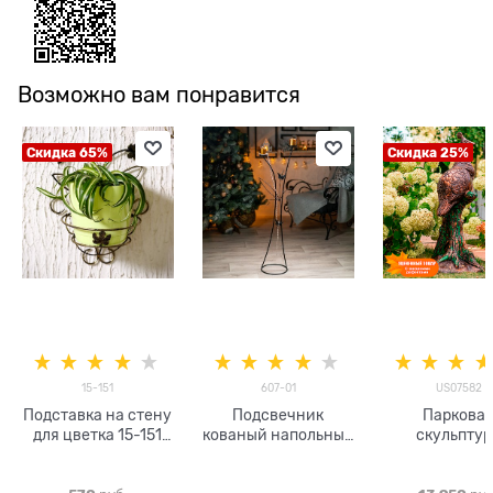
Возможно вам понравится
Скидка 65%
Скидка 25%
15-151
607-01
US07582
Подставка на стену
Подсвечник
Паркова
для цветка 15-151
кованый напольный
скульптур
металл
на 2 свечи 607-01
Павлиних
h=106 см
US07582