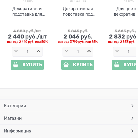
70-003
70-043-BG
70-093
Декоративная
Декоративная
Для цвето
подставка для
подставка под
декоратив
цветов
цветы
подставк
4 880
 руб./шт
5 845
 руб.
5 665
 руб.
2 440
2 046
2 832
 руб./шт
 руб.
 руб
выгода
2 440 руб.
или
50%
выгода
3 799 руб.
или
65%
выгода
2 833 руб.
и
КУПИТЬ
КУПИТЬ
КУПИ
Категории
Магазин
Информация