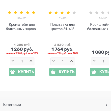
51-417B
51-415
51-400
Кронштейн для
Подставка для
Кронштейн 
балконных ящиков
цветов 51-415
балконных я
51-417B
51-400
4 200
 руб.
2 520
 руб.
1 260
1 764
 руб.
 руб.
1 080
 ру
выгода
2 940 руб.
или
70%
выгода
756 руб.
или
30%
КУПИТЬ
КУПИТЬ
КУПИ
Категории