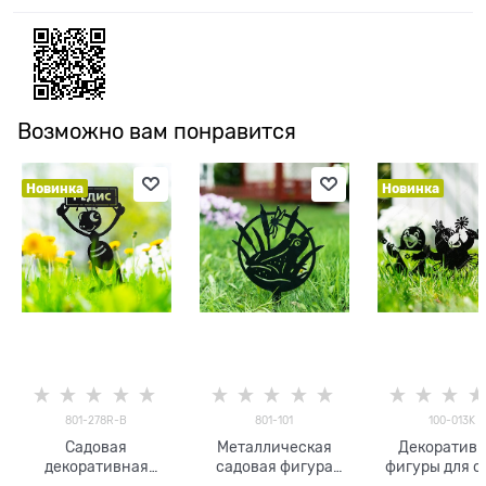
Возможно вам понравится
Новинка
Новинка
801-278R-B
801-101
100-013K
Садовая
Металлическая
Декоратив
декоративная
садовая фигура
фигуры для с
разборная фигура
Лягушка
шт Кроты 100