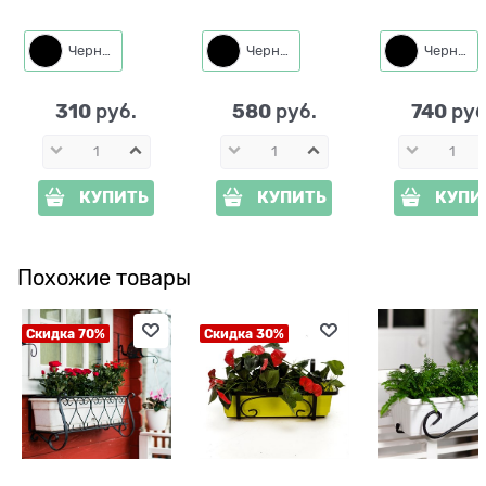
Муравей и редис
металл
801-278R h=41 см
Черный
Черный
Черный
металл
310
580
740
 руб.
 руб.
 руб
КУПИТЬ
КУПИТЬ
КУПИ
Похожие товары
Скидка 70%
Скидка 30%