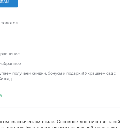
GRAM
 золотом
сравнение
 избранное
паем получаем скидки, бонусы и подарки! Украшаем сад с
итсад.
а
гом классическом стиле. Основное достоинство такой
 с цветами. Еще одним плюсом напольной подставки -