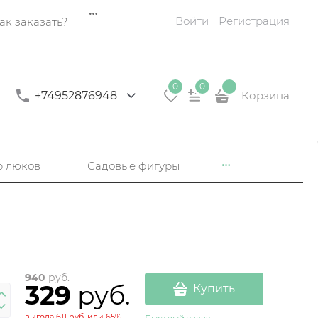
Войти
Регистрация
ак заказать?
0
0
+74952876948
Корзина
р люков
Садовые фигуры
л
940
 руб.
329
 руб.
Купить
выгода
611 руб.
или
65%