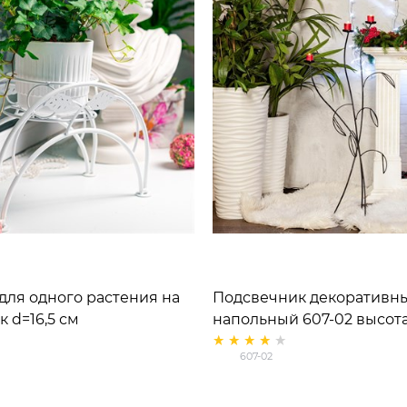
для одного растения на
Подсвечник декоративн
 d=16,5 см
напольный 607-02 высота
607-02