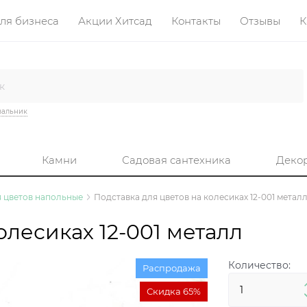
ля бизнеса
Акции Хитсад
Контакты
Отзывы
К
вальник
Камни
Садовая сантехника
Деко
я цветов напольные
Подставка для цветов на колесиках 12-001 метал
олесиках 12-001 металл
Количество:
Распродажа
Скидка 65%