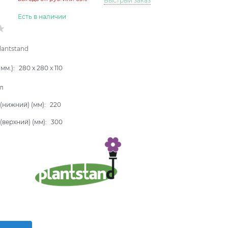
Быстрый заказ
Есть в наличии
lantstand
мм.):
280
x
280
x
110
л
(нижний) (мм):
220
(верхний) (мм):
300