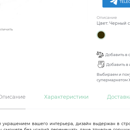
TELE
Описание
Цвет:
Черный с
еличить
Добавить в 
Добавить в
Выбираем и поку
супермаркетом Х
Описание
Характеристики
Доставк
 украшением вашего интерьера, дизайн выдержан в стро
вы сможете без усилий перемещать даже тяжелые горшки