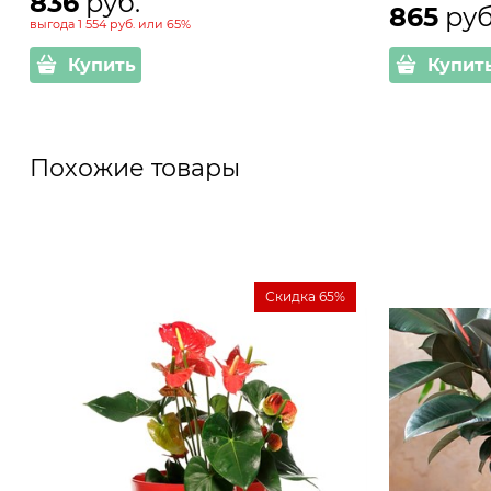
836
 руб.
865
 руб
выгода
1 554 руб.
или
65%
Купить
Купит
Похожие товары
Скидка 65%