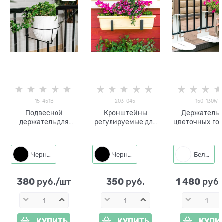
15-451B
203-045
150-130W
Подвесной
Кронштейны
Держатель 
держатель для
регулируемые для
цветочных го
кашпо 15-451 d=22
цветочных кашпо (2
на перила 15
см металл
шт) 203-045
металл
Черный
Черный
Белый
380
350
1 480
 руб./шт
 руб.
 руб
КУПИТЬ
КУПИТЬ
КУПИ