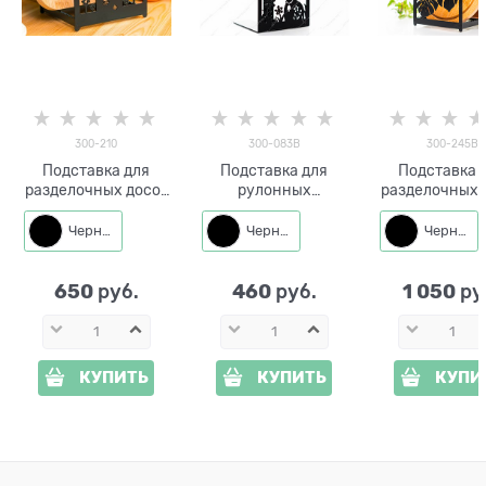
300-210
300-083B
300-245B
Подставка для
Подставка для
Подставка 
разделочных досок
рулонных
разделочных 
и крючки 2шт 300-
полотенец Год Козы
с 2-мя крюч
210
300-083 металл
Листья монс
Черный
Черный
Черный
300-245 мет
650
460
1 050
 руб.
 руб.
 ру
КУПИТЬ
КУПИТЬ
КУПИ