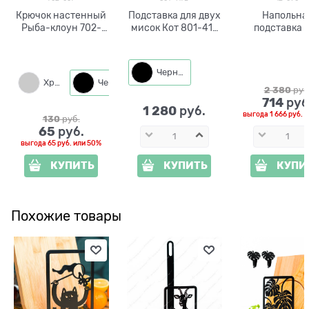
Крючок настенный
Подставка для двух
Напольна
Рыба-клоун 702-
мисок Кот 801-417
подставка 
067 металлический
металл h=45 см
цветов 12-
Черный
Хром
Черный
2 380
 руб
714
 руб
1 280
 руб.
выгода
1 666 руб.
и
130
 руб.
65
 руб.
выгода
65 руб.
или
50%
КУПИТЬ
КУПИТЬ
КУПИ
Похожие товары