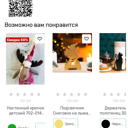
Возможно вам понравится
Скидка 50%
702-014
730-083
300-038
Настенный крючок
Подсвечник
Держатель 
детский 702-014
Снеговик на лыжах,
полотенец 30
металл
металл,для одной
кухонны
свечи
настольн
Золото
Черный