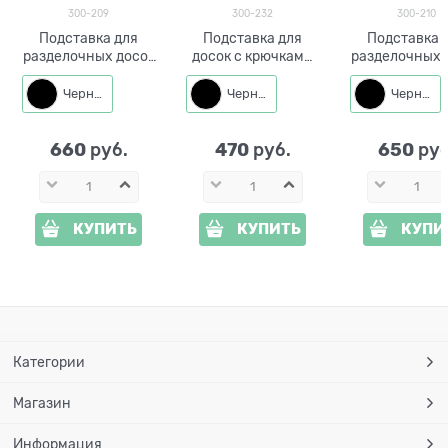
300-209
300-232
300-210
Подставка для
Подставка для
Подставка 
разделочных досок
досок с крючками
разделочных 
и крючки 2шт 300-
300-232 Кошка с
и крючки 2шт 300-
209
бабочкой
210
Черный
Черный
Черный
660
470
650
 руб.
 руб.
 руб
КУПИТЬ
КУПИТЬ
КУПИ
Категории
Магазин
Информация