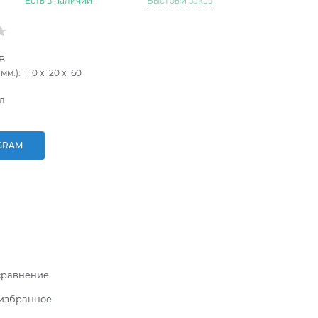
Есть в наличии
Быстрый заказ
B
мм.):
110
x
120
x
160
л
GRAM
сравнение
 избранное