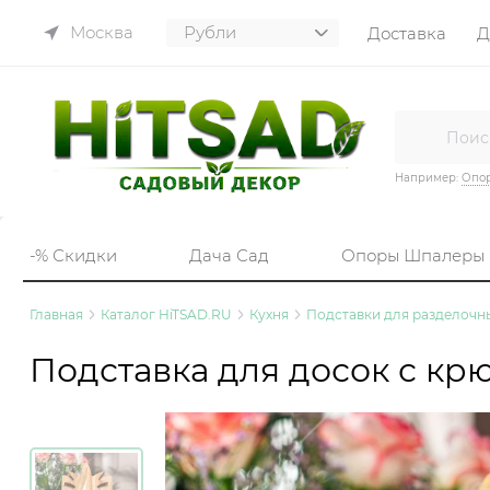
Москва
Доставка
Д
Например:
Опор
-% Скидки
Дача Сад
Опоры Шпалеры
Главная
Каталог HiTSAD.RU
Кухня
Подставки для разделочн
Подставка для досок с кр