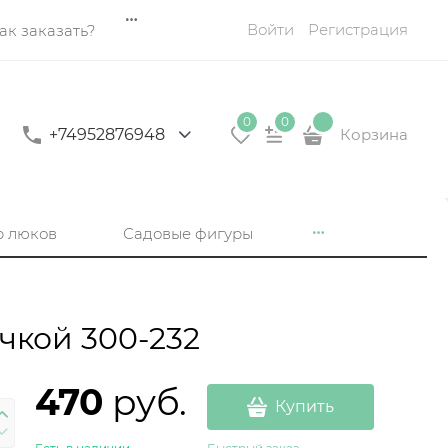
Войти
Регистрация
ак заказать?
0
0
+74952876948
Корзина
р люков
Садовые фигуры
чкой 300-232
470
 руб.
Купить