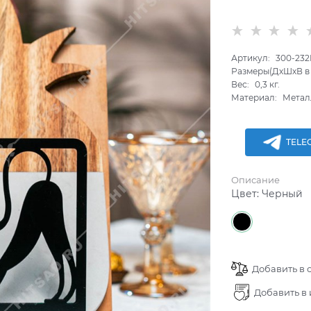
Артикул:
300-232
Размеры(ДхШхВ в 
Вес:
0,3
кг.
Материал:
Метал
TELE
Описание
Цвет:
Черный
Добавить в 
Добавить в