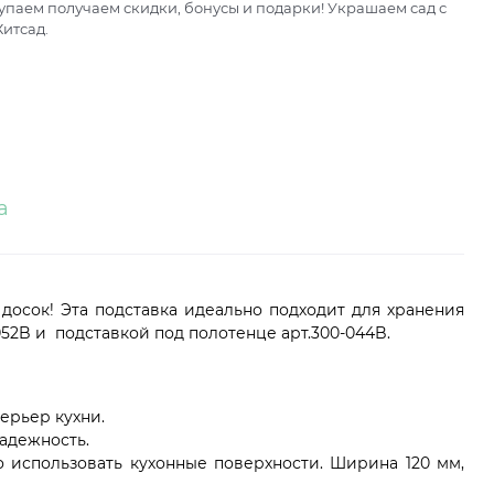
паем получаем скидки, бонусы и подарки! Украшаем сад с
итсад.
а
осок! Эта подставка идеально подходит для хранения
52B и подставкой под полотенце арт.300-044B.
ерьер кухни.
надежность.
 использовать кухонные поверхности. Ширина 120 мм,