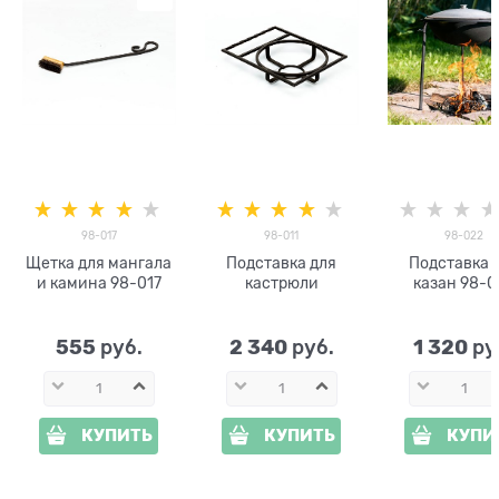
98-017
98-011
98-022
Щетка для мангала
Подставка для
Подставка 
и камина 98-017
кастрюли
казан 98-0
555
2 340
1 320
 руб.
 руб.
 ру
КУПИТЬ
КУПИТЬ
КУПИ