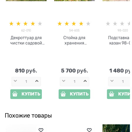
62-010
54-605
98-020
Декроттуар для
Стойка для
Подставка 
чистки садовой
хранения
казан 98-0
обуви 62-010
поливочного
металл
шланга 54-605
металлическая
810
5 700
1 480
 руб.
 руб.
 ру
КУПИТЬ
КУПИТЬ
КУПИ
Похожие товары