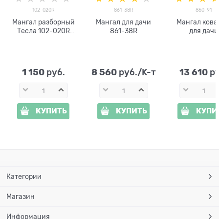
102-020R
861-38R
860-91
Мангал разборный
Мангал для дачи
Мангал ков
Тесла 102-020R
861-38R
для дачи
металл
1 150
8 560
13 610
 руб.
 руб./К-т
 р
КУПИТЬ
КУПИТЬ
КУПИ
Категории
Магазин
Информация