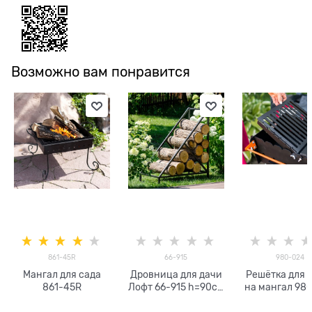
Возможно вам понравится
861-45R
66-915
980-024
Мангал для сада
Дровница для дачи
Решётка для 
861-45R
Лофт 66-915 h=90см
на мангал 98
металл
металлическая