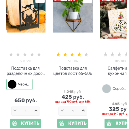
300-210
66-506
703-010
Подставка для
Подставка для
Салфетни
разделочных досок
цветов лофт 66-506
кухонная 
и крючки 2шт 300-
металла Сне
210
Черный
Серебро
1 215
 руб.
425
 руб.
650
 руб.
выгода
790 руб.
или
65%
465
 руб.
325
 руб
выгода
140 руб.
и
КУПИТЬ
КУПИТЬ
КУПИ