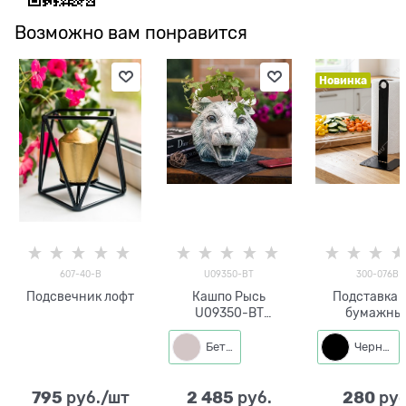
Возможно вам понравится
Новинка
607-40-B
U09350-BT
300-076B
Подсвечник лофт
Кашпо Рысь
Подставка 
U09350-BT
бумажны
полистоун цв.под
полотене
бетон
Классика 300
Бетон
Черный
металл
795
2 485
280
 руб./шт
 руб.
 руб