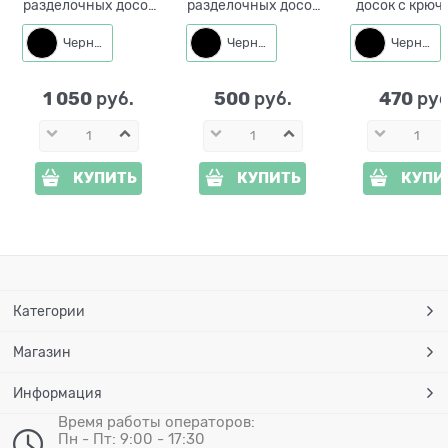
разделочных досок
разделочных досок
досок с крюч
с 2-мя крючками
Год Козы 300-251
300-229 Чё
Листья монстеры
металл 12*12*16 см
Кот
Черный
Черный
Черный
300-245 металл
1 050
500
470
 руб.
 руб.
 руб
КУПИТЬ
КУПИТЬ
КУПИ
Категории
Магазин
Информация
Время работы операторов:
Пн - Пт: 9:00 - 17:30