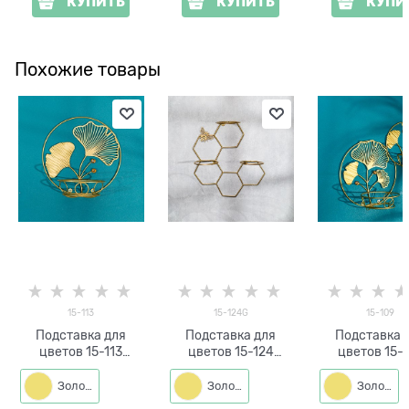
КУПИТЬ
КУПИТЬ
КУПИ
Похожие товары
15-113
15-124G
15-109
Подставка для
Подставка для
Подставка 
цветов 15-113
цветов 15-124
цветов 15-
настенная на одно
настенная на три
настенная на
растение
кашпо d=14см
растени
Золото
Золото
Золото