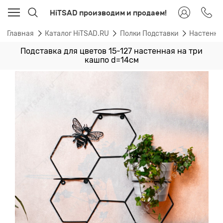
HiTSAD производим и продаем!
Главная
Каталог HiTSAD.RU
Полки Подставки
Настенные
Подставка для цветов 15-127 настенная на три
кашпо d=14см