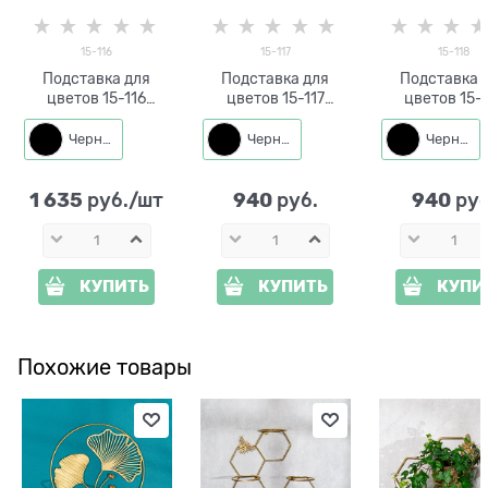
15-116
15-117
15-118
Подставка для
Подставка для
Подставка 
цветов 15-116
цветов 15-117
цветов 15-
настенная на два
настенная на одно
настенная на
растения
растение
растени
Черный
Черный
Черный
1 635
940
940
 руб./шт
 руб.
 руб
КУПИТЬ
КУПИТЬ
КУПИ
Похожие товары