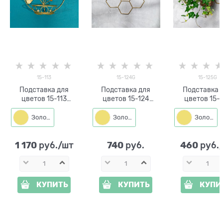
15-113
15-124G
15-125G
Подставка для
Подставка для
Подставка 
цветов 15-113
цветов 15-124
цветов 15-
настенная на одно
настенная на три
настенная на
растение
кашпо d=14см
кашпо d=14
Золото
Золото
Золото
1 170
740
460
 руб./шт
 руб.
 руб.
КУПИТЬ
КУПИТЬ
КУПИ