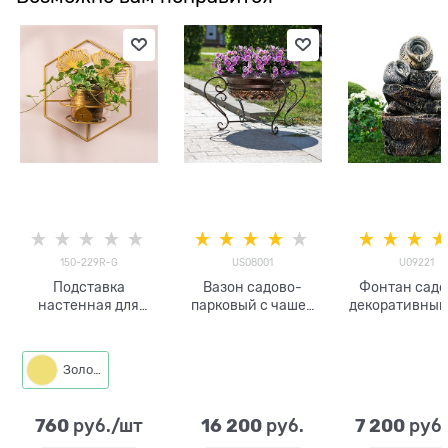
150-229R-G
US08001
U09221
Подставка
Вазон садово-
Фонтан сад
настенная для
парковый с чашей
декоративный
одного растения
для цветов
U09221
150-229R со
US08001 цвет под
съёмной корзиной
бронзу
Золото
760
16 200
7 200
 руб./шт
 руб.
 руб