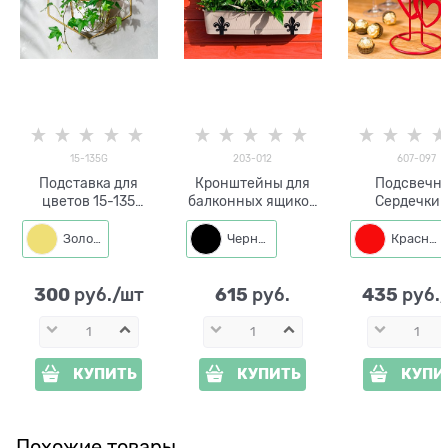
15-135G
203-012
607-097
Подставка для
Кронштейны для
Подсвечн
цветов 15-135
балконных ящиков
Сердечки 
настенная на одно
(2 шт) 203-012
металла
кашпо d=14см
подарочн
Золото
Черный
Красный
300
615
435
 руб./шт
 руб.
 руб.
КУПИТЬ
КУПИТЬ
КУПИ
Похожие товары