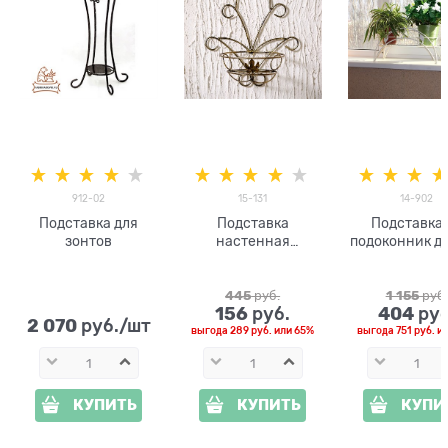
912-02
15-131
14-902
Подставка для
Подставка
Подставка 
зонтов
настенная
подоконник дл
металлическая
кашпо с цве
14-902
445
 руб.
1 155
 руб.
156
404
 руб.
 руб
2 070
 руб./шт
выгода
289 руб.
или
65%
выгода
751 руб.
и
КУПИТЬ
КУПИТЬ
КУПИ