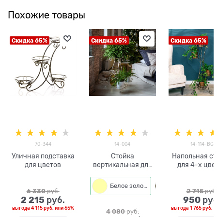
Похожие товары
Скидка 65%
Скидка 65%
Скидка 65%
70-344
14-004
14-114-BG
Уличная подставка
Стойка
Напольная ст
для цветов
вертикальная для
для 4-х цве
цветов
Белое золото
6 330
 руб.
2 715
 руб
2 215
950
 руб.
 руб
выгода
4 115 руб.
или
65%
выгода
1 765 руб.
и
4 080
 руб.