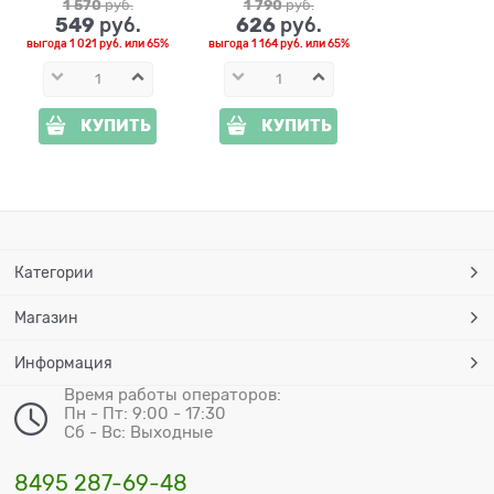
дерево
1 570
 руб.
1 790
 руб.
549
626
 руб.
 руб.
выгода
1 021 руб.
или
65%
выгода
1 164 руб.
или
65%
КУПИТЬ
КУПИТЬ
Категории
Магазин
Информация
Время работы операторов:
Пн - Пт: 9:00 - 17:30
Сб - Вс: Выходные
8495 287-69-48