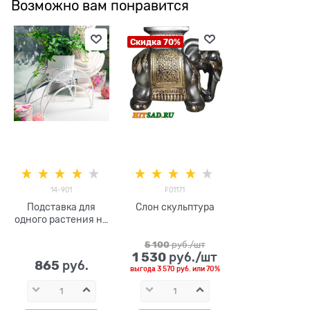
Возможно вам понравится
Скидка 70%
14-901
F01171
Подставка для
Слон скульптура
одного растения на
подоконник d=16,5
см
5 100
 руб./шт
1 530
 руб./шт
865
 руб.
выгода
3 570 руб.
или
70%