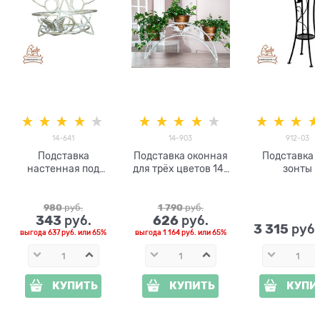
14-641
14-903
912-03
Подставка
Подставка оконная
Подставка 
настенная под
для трёх цветов 14-
зонты
цветок
903 металл
980
 руб.
1 790
 руб.
343
626
 руб.
 руб.
3 315
 руб
выгода
637 руб.
или
65%
выгода
1 164 руб.
или
65%
КУПИТЬ
КУПИТЬ
КУПИ