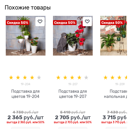
Похожие товары
Скидка 50%
Скидка 50%
Скидка 50%
19-204
19-207
19-209
Подставка для
Подставка для
Подставк
цветов 19-204
цветов 19-207
напольная д
цветов 19-
4 730
 руб./шт
5 410
 руб./шт
7 430
 руб.
2 365
2 705
3 715
 руб./шт
 руб./шт
 руб
выгода
2 365 руб.
или
50%
выгода
2 705 руб.
или
50%
выгода
3 715 руб.
и