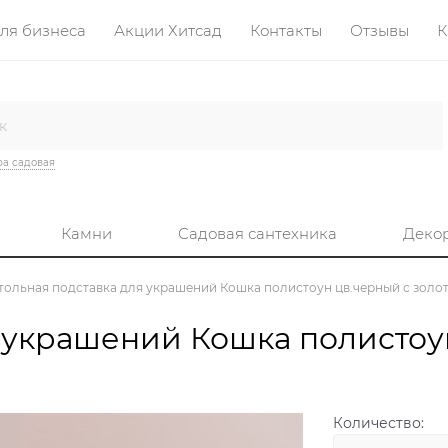
ля бизнеса
Акции Хитсад
Контакты
Отзывы
К
а садовая
Камни
Садовая сантехника
Деко
тольная подставка для украшений Кошка полистоун цв.черный с золо
 украшений Кошка полистоу
Количество: