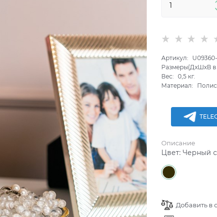
Артикул:
U09360
Размеры(ДхШхВ в 
Вес:
0,5
кг.
Материал:
Полис
TELE
Описание
Цвет:
Черный с
Добавить в 