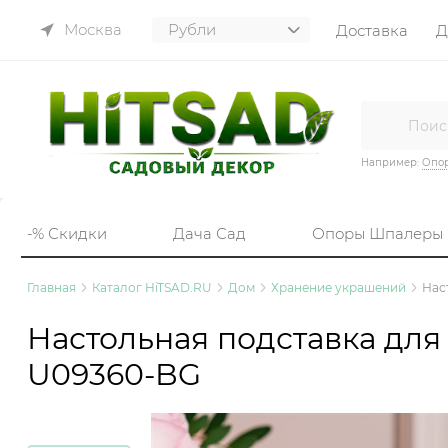
Москва
Доставка
Д
Например:
Опор
-% Скидки
Дача Сад
Опоры Шпалеры
Главная
Каталог HiTSAD.RU
Дом
Хранение украшений
Нас
Настольная подставка для
U09360-BG