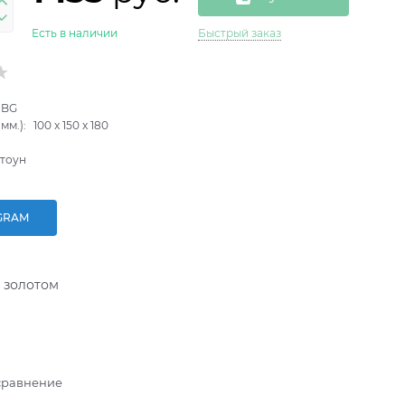
Есть в наличии
Быстрый заказ
-BG
мм.):
100
x
150
x
180
тоун
GRAM
 золотом
сравнение