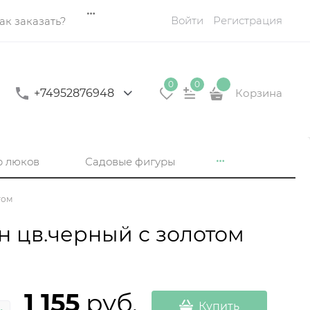
Войти
Регистрация
ак заказать?
0
0
+74952876948
Корзина
р люков
Садовые фигуры
том
н цв.черный с золотом
1 155
 руб.
Купить