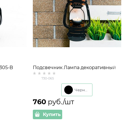
305-B
Подсвечник Лампа декоративный
металл цвет черный
730-065
Черный
760
 руб./шт
Купить