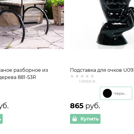
ваное разборное из
Подставка для очков U09
дерева 881-53R
полистоун цв.чёрный
U09305-B
Черный
уб.
865
 руб.
ь
Купить