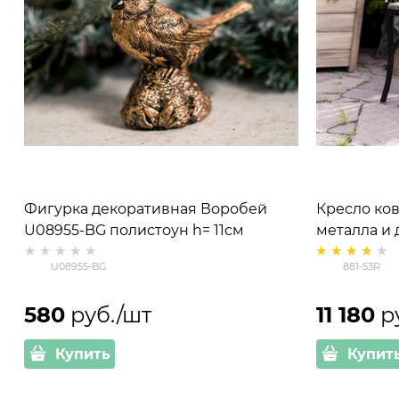
Фигурка декоративная Воробей
Кресло ко
U08955-BG полистоун h= 11см
металла и 
цв.чёрный с золотом
цв.чёрный
U08955-BG
881-53R
580
 руб./шт
11 180
 р
Купить
Купит