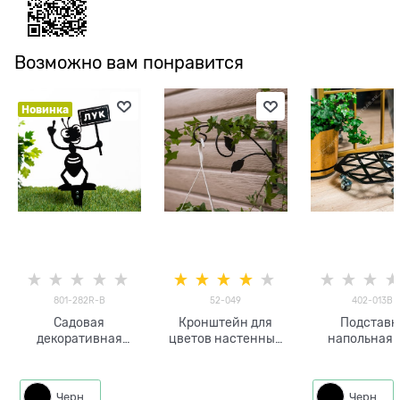
Возможно вам понравится
Новинка
801-282R-B
52-049
402-013B
Садовая
Кронштейн для
Подставк
декоративная
цветов настенный
напольная 
разборная фигура
металлический 52-
цветов 402-0
Муравей и лук 801-
049
колёсика
282R h=42 см
Черный
Черный