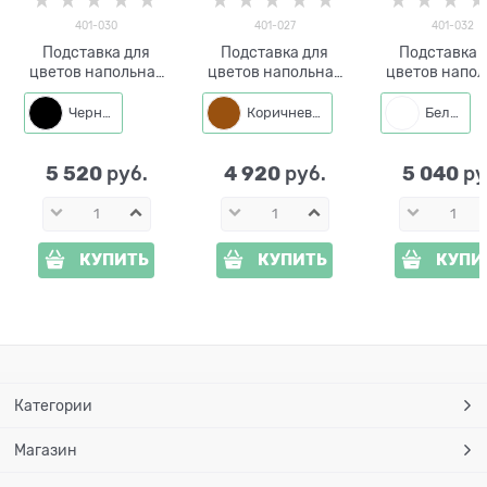
401-030
401-027
401-032
Подставка для
Подставка для
Подставка 
цветов напольная
цветов напольная
цветов напол
401-030 на 7 цветов
401-027 на 7 цветов
401-032 на
цветков
Черный
Коричневый
Белый
5 520
4 920
5 040
 руб.
 руб.
 ру
КУПИТЬ
КУПИТЬ
КУПИ
Категории
Магазин