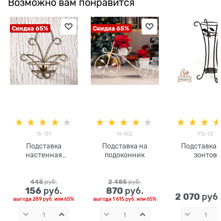
Возможно вам понравится
Скидка 65%
Скидка 65%
15-131
14-802
912-02
Подставка
Подставка на
Подставка 
настенная
подоконник
зонтов
металлическая
445
 руб.
2 485
 руб.
156
870
 руб.
 руб.
2 070
 руб
выгода
289 руб.
или
65%
выгода
1 615 руб.
или
65%