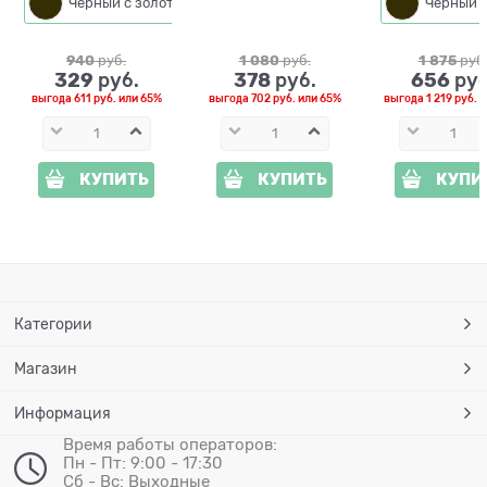
металл
колёсика
Черный с золотом
940
 руб.
1 080
 руб.
1 875
 руб
329
378
656
 руб.
 руб.
 руб
выгода
611 руб.
или
65%
выгода
702 руб.
или
65%
выгода
1 219 руб.
и
КУПИТЬ
КУПИТЬ
КУПИ
Категории
Магазин
Информация
Время работы операторов:
Пн - Пт: 9:00 - 17:30
Сб - Вс: Выходные