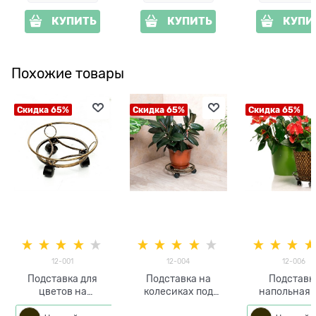
КУПИТЬ
КУПИТЬ
КУПИ
Похожие товары
Скидка 65%
Скидка 65%
Скидка 65%
12-001
12-004
12-006
Подставка для
Подставка на
Подставк
цветов на
колесиках под
напольная 
колесиках 12-001
цветы
цветов 12-00