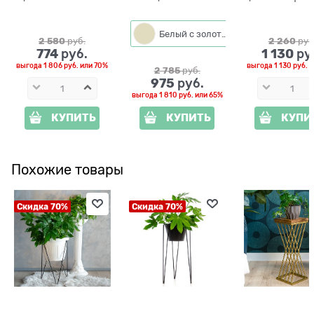
402-002W
подоконник 14-917
металл
Белый с золотым
Белый
2 580
 руб.
2 260
 руб
774
1 130
 руб.
 ру
выгода
1 806 руб.
или
70%
выгода
1 130 руб.
и
2 785
 руб.
975
 руб.
выгода
1 810 руб.
или
65%
КУПИТЬ
КУПИТЬ
КУПИ
Похожие товары
Скидка 70%
Скидка 70%