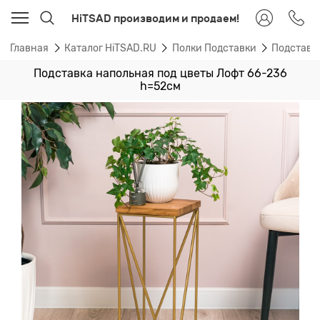
HiTSAD производим и продаем!
Главная
Каталог HiTSAD.RU
Полки Подставки
Подставк
Подставка напольная под цветы Лофт 66-236
h=52см