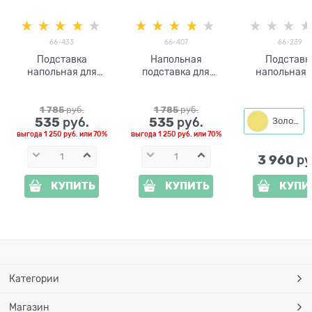
66-433
66-407
66-239
Подставка
Напольная
Подставк
напольная для
подставка для
напольная 
цветов 66-433 d=38
цветов 66-407
цветы Лофт 6
см
h=54см
1 785
 руб.
1 785
 руб.
535
535
 руб.
 руб.
Золото
выгода
1 250 руб.
или
70%
выгода
1 250 руб.
или
70%
3 960
 ру
КУПИТЬ
КУПИТЬ
КУПИ
Категории
Магазин