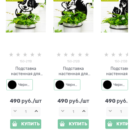
150-211B
150-212B
150-213B
Подставка
Подставка
Подставк
настенная для
настенная для
настенная 
одного растения
одного растения
одного раст
150-211 со съёмным
150-212 со съёмным
150-213 со съ
Черный
Черный
Черный
кольцом d=11 см
кольцом d=11 см
кольцом d=1
490
490
490
 руб./шт
 руб./шт
 руб.
КУПИТЬ
КУПИТЬ
КУПИ