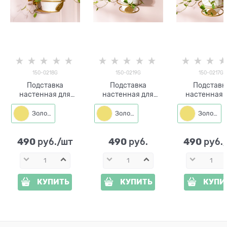
150-0218G
150-0219G
150-0217G
Подставка
Подставка
Подставк
настенная для
настенная для
настенная 
одного растения
одного растения
одного раст
Сова 150-0218 со
Заяц 150-0219 со
Лисёнок 150-
Золото
Золото
Золото
съёмной корзиной
съёмной корзиной
со съёмн
d=12 см
d=12 см
корзиной d=1
490
490
490
 руб./шт
 руб.
 руб.
КУПИТЬ
КУПИТЬ
КУПИ