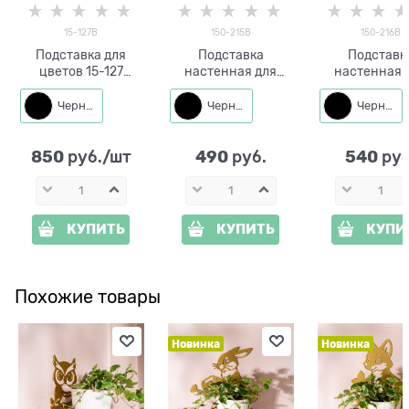
15-127B
150-215B
150-216B
Подставка для
Подставка
Подставк
цветов 15-127
настенная для
настенная 
настенная на три
одного растения
одного раст
кашпо d=14см
150-215 со съёмным
150-216 со съ
Черный
Черный
Черный
кольцом d=11 см
кольцом d=1
850
490
540
 руб./шт
 руб.
 руб
КУПИТЬ
КУПИТЬ
КУПИ
Похожие товары
Новинка
Новинка