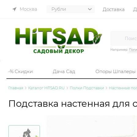
Москва
Доставка
Д
Например:
Пол
-% Скидки
Дача Сад
Опоры Шпалеры
Главная
Каталог HiTSAD.RU
Полки Подставки
Настенные пол
Подставка настенная для о