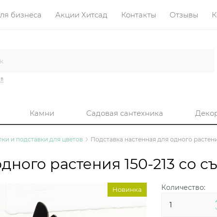
ля бизнеса
Акции Хитсад
Контакты
Отзывы
К
ив
Камни
Садовая сантехника
Деко
ки и подставки для цветов
Подставка настенная для одного растени
дного растения 150-213 со 
Количество:
Новинка