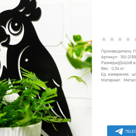
Производитель:
F
Артикул:
150-213
Размеры(ДхШхВ в 
Вес:
0,34
кг.
Ед. измерения:
ш
Материал:
Метал
TELE