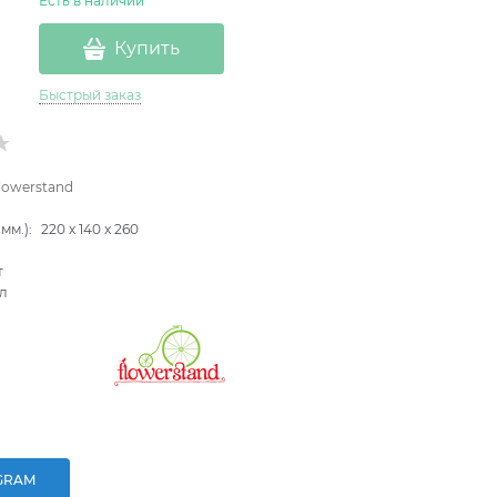
Есть в наличии
Купить
Быстрый заказ
lowerstand
B
мм.):
220
x
140
x
260
т
л
GRAM