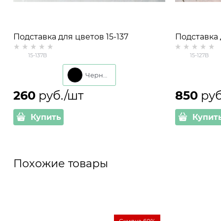
Подставка для цветов 15-137
Подставка 
настенная на одно кашпо d=11см
настенная 
15-137B
15-127B
Черный
260
 руб./шт
850
 ру
Купить
Купит
Похожие товары