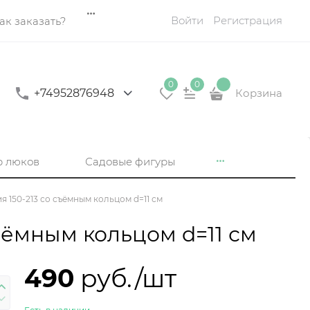
Войти
Регистрация
ак заказать?
0
0
+74952876948
Корзина
р люков
Садовые фигуры
я 150-213 со съёмным кольцом d=11 см
съёмным кольцом d=11 см
490
 руб./шт