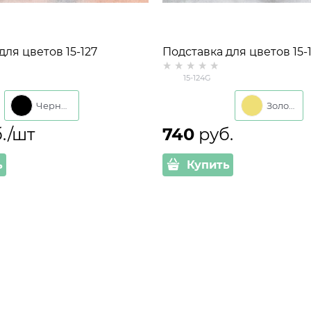
для цветов 15-127
Подставка для цветов 15-
на три кашпо d=14см
настенная на три кашпо 
15-124G
Черный
Золото
б./шт
740
 руб.
ь
Купить