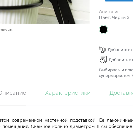
Описание
Цвет:
Черный
еличить
Добавить в 
Добавить в
Выбираем и поку
супермаркетом Х
Описание
Характеристики
Доставк
этой современной настенной подставкой. Ее лаконичны
помещения. Съемное кольцо диаметром 11 см обеспечивае