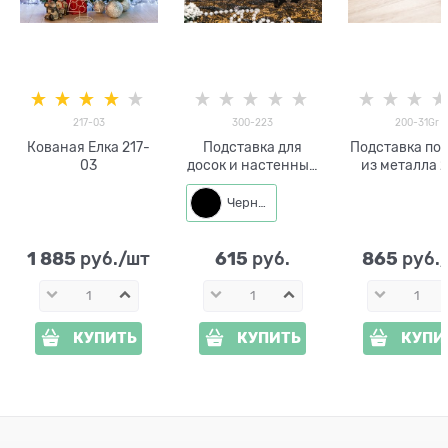
217-03
300-223
200-31Gr
Кованая Елка 217-
Подставка для
Подставка под
03
досок и настенный
из металла 
крючок Символ
31Gr
2025 года
Черный
1 885
615
865
 руб./шт
 руб.
 руб.
КУПИТЬ
КУПИТЬ
КУПИ