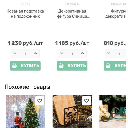
66-613
F08304-G
U08952-BG
Кованая подставка
Декоративная
Фигурка
на подоконник
фигура Синица
декоратив
F08304-G
Птичка U08952-BG
полистоун h= 11см
цв.чёрный
золотом
1 230
1 185
810
 руб./шт
 руб./шт
 руб.
КУПИТЬ
КУПИТЬ
КУПИ
Похожие товары