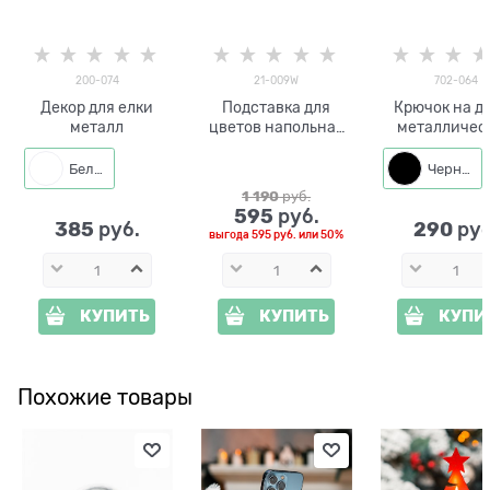
200-074
21-009W
702-064
Декор для елки
Подставка для
Крючок на д
металл
цветов напольная
металличес
21-009W
702-064 Ла
Белый
Черный
1 190
 руб.
595
 руб.
385
290
 руб.
 руб
выгода
595 руб.
или
50%
КУПИТЬ
КУПИТЬ
КУПИ
Похожие товары