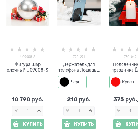
U09008-S
720-271
730-042
Фигура Шар
Держатель для
Подсвечник
елочный U09008-S
телефона Лошадь с
праздника Ёл
подковой 720-271
цвет красный
металл
одной све
Черный
Красный
10 790
210
375
 руб.
 руб.
 руб.
КУПИТЬ
КУПИТЬ
КУПИ