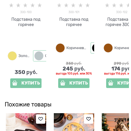
300-100
300-101
300-102
Подставка под
Подставка под
Подставка 
горячее
горячее
горячее 300
Коричневый
Черный
Золото
Серебро
Коричневый
Белый
350
 руб.
290
 руб.
245
174
 руб.
 руб
350
 руб.
выгода
105 руб.
или
30%
выгода
116 руб.
и
КУПИТЬ
КУПИТЬ
КУПИ
Похожие товары