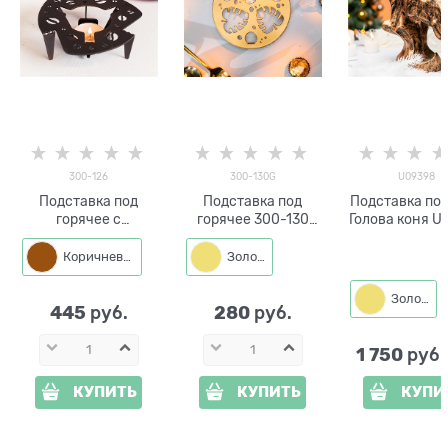
300-126
300-130G
U09398
Подставка под
Подставка под
Подставка под
горячее с
горячее 300-130
Голова коня U
подогревом от
Листья монстеры
полистоун h=
свечи 300-126
d=14 см
Коричневый
Золото
Золото
445
280
 руб.
 руб.
1 750
 руб
КУПИТЬ
КУПИТЬ
КУПИ