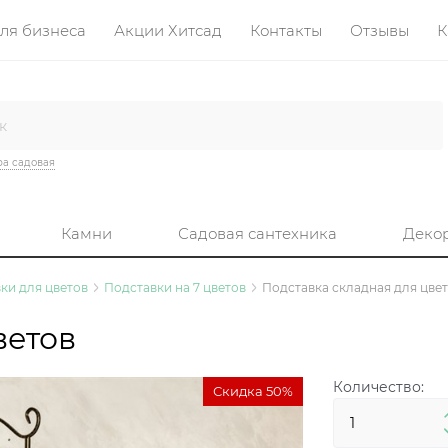
ля бизнеса
Акции Хитсад
Контакты
Отзывы
К
а садовая
Камни
Садовая сантехника
Деко
ки для цветов
Подставки на 7 цветов
Подставка складная для цве
ветов
Количество:
Скидка 50%