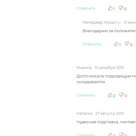
Ответить
1
0
Менеджер Hitsad.ru
21 июн
Благодарим за положител
Ответить
1
0
Марина
10 декабря 2015
Долго искала подходящую по
складывается.
Ответить
2
0
Наталья
27 августа 2013
Чудесная подставка, поставл
Ответить
2
0