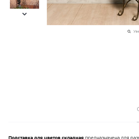
Ув
Подставка для цветов складная
предназначена для раз