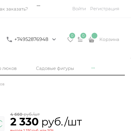
Войти
Регистрация
ак заказать?
0
0
+74952876948
Корзина
р люков
Садовые фигуры
тов
4 660
 руб./шт
2 330
 руб./шт
выгода
2 330 руб.
или
50%