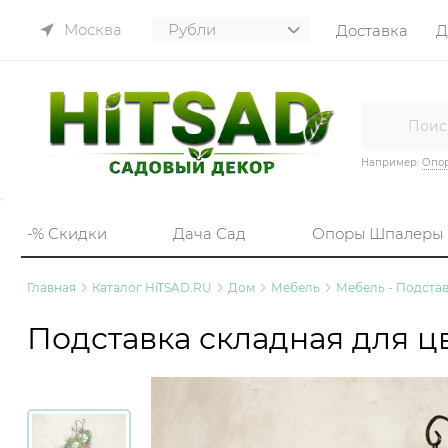
Москва
Доставка
Д
Например:
Опор
-% Скидки
Дача Сад
Опоры Шпалеры
Главная
Каталог HiTSAD.RU
Дом
Мебель
Мебель - Подстав
Подставка складная для ц