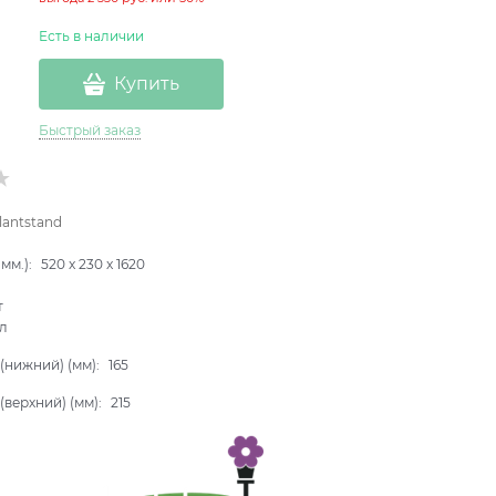
Есть в наличии
Купить
Быстрый заказ
lantstand
мм.):
520
x
230
x
1620
т
л
(нижний) (мм):
165
(верхний) (мм):
215