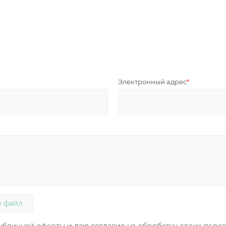
Электронный адрес
 файл
убличной оферты
и даю согласие на
обработку своих перс