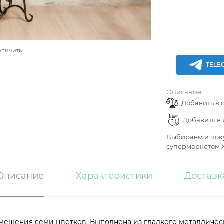
еличить
TELE
Описание
Добавить в 
Добавить в
Выбираем и поку
супермаркетом Х
Описание
Характеристики
Доставк
мещения семи цветков. Выполнена из гладкого металлическ