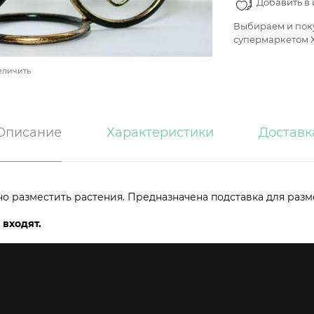
Добавить в
Выбираем и поку
супермаркетом Х
еличить
Описание
Характеристики
Доставк
но разместить растения. Предназначена подставка для раз
 входят.