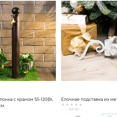
лонка с краном 55-120Br,
Елочная подставка из ме
см
30
200-30