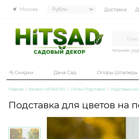
Москва
Доставка
Д
Например:
умы
-% Скидки
Дача Сад
Опоры Шпалеры
Главная
Каталог HiTSAD.RU
Полки Подставки
Подставки на
Подставка для цветов на 