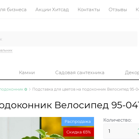
ля бизнеса
Акции Хитсад
Контакты
Отзывы
К
вальник
Камни
Садовая сантехника
Деко
 подоконник ✿
Подставка для цветов на подоконник Велосипед 95-04
подоконник Велосипед 95-04
Количество:
Распродажа
Скидка 65%