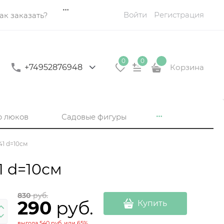
Войти
Регистрация
ак заказать?
0
0
+74952876948
Корзина
р люков
Садовые фигуры
1 d=10см
1 d=10см
830
 руб.
290
 руб.
Купить
выгода
540 руб.
или
65%