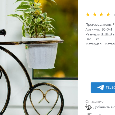
Производитель:
F
Артикул:
95-041
Размеры(ДхШхВ в 
Вес:
1
кг.
Материал:
Метал
TELE
Описание
Добавить в 