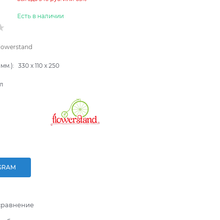
Есть в наличии
lowerstand
мм.):
330
x
110
x
250
л
GRAM
сравнение