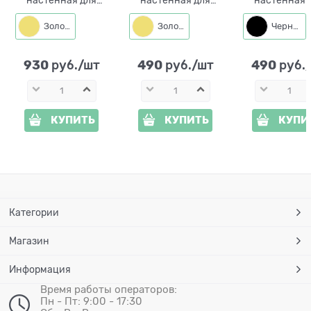
одного растения
одного растения
одного раст
Бабочки 150-236R
Золотая рыбка 150-
150-212 со съ
Золото
Золото
Черный
со съёмной
0215 со съёмной
кольцом d=1
корзиной d=12 см
корзиной d=12 см
930
490
490
 руб./шт
 руб./шт
 руб.
КУПИТЬ
КУПИТЬ
КУПИ
Категории
Магазин
Информация
Время работы операторов:
Пн - Пт: 9:00 - 17:30