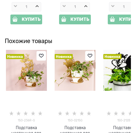
КУПИТЬ
КУПИТЬ
КУПИ
Похожие товары
Новинка
Новинка
Новинка
150-236R-G
150-0215G
150-212B
Подставка
Подставка
Подставк
настенная для
настенная для
настенная 