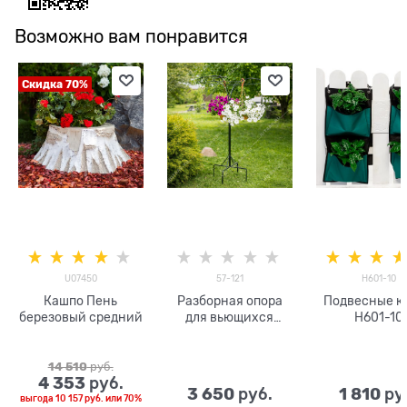
Возможно вам понравится
Скидка 70%
U07450
57-121
H601-10
Кашпо Пень
Разборная опора
Подвесные к
березовый средний
для вьющихся
H601-10
растений 57-121
металлическая
h=220 см
14 510
 руб.
4 353
 руб.
3 650
1 810
 руб.
 ру
выгода
10 157 руб.
или
70%