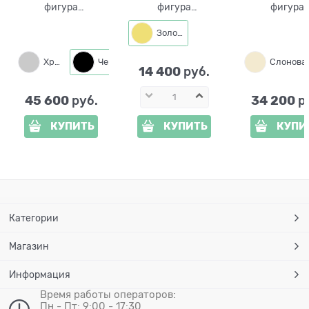
фигура
фигура
фигура
металлическая для
металлическая для
металлическа
сада Шар d=80 см
сада Шар малый
сада Шар d=4
Золото
1001
d=30 см 1002
1005
Хром
Черный
14 400
 руб.
45 600
34 200
 руб.
 р
КУПИТЬ
КУПИТЬ
КУПИ
Категории
Магазин
Информация
Время работы операторов:
Пн - Пт: 9:00 - 17:30