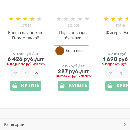
U07963
210-008
F07146
Кашпо для цветов
Подставка для
Фигурка Еж
Гном с тачкой
бутылки
настольная 210-
008
Коричневый
9 180
 руб./шт
3 380
 руб.
6 426
1 690
 руб./шт
 руб
выгода
2 754 руб.
или
30%
выгода
1 690 руб.
и
325
 руб./шт
227
 руб./шт
выгода
98 руб.
или
30%
КУПИТЬ
КУПИТЬ
КУПИ
Категории