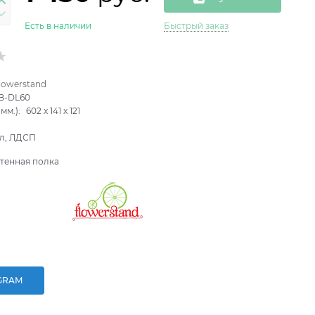
Есть в наличии
Быстрый заказ
lowerstand
B-DL60
мм.):
602
x
141
x
121
л, ЛДСП
тенная полка
GRAM