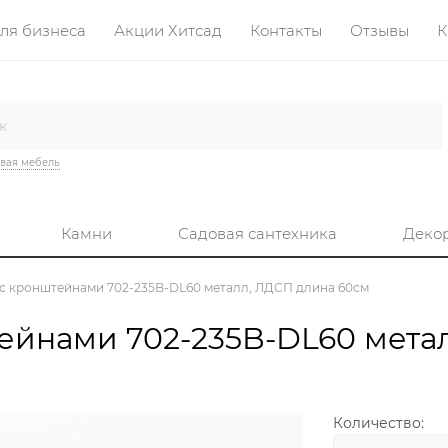
ля бизнеса
Акции Хитсад
Контакты
Отзывы
К
вая мебель
Камни
Садовая сантехника
Деко
 с кронштейнами 702-235B-DL60 металл, ЛДСП длина 60см
ейнами 702-235B-DL60 мета
Количество: