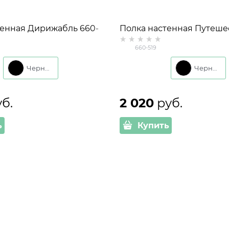
тенная Дирижабль 660-
Полка настенная Путеше
 и металл
519 дерево и металл
660-519
Черный
Черный
уб.
2 020
 руб.
ь
Купить