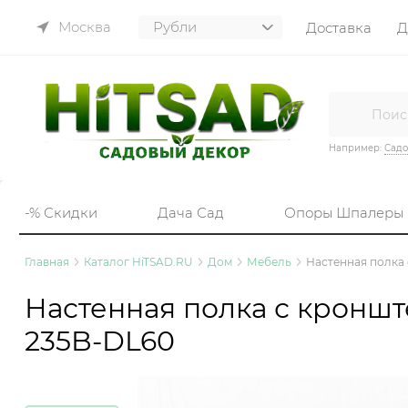
Москва
Доставка
Д
Например:
Садо
-% Скидки
Дача Сад
Опоры Шпалеры
Главная
Каталог HiTSAD.RU
Дом
Мебель
Настенная полка
Настенная полка с кроншт
235B-DL60