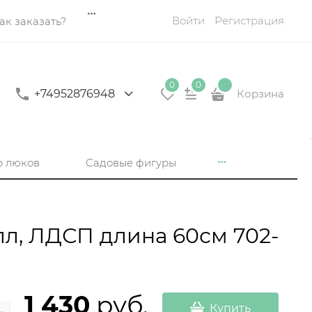
Войти
Регистрация
ак заказать?
0
0
+74952876948
Корзина
р люков
Садовые фигуры
лл, ЛДСП длина 60см 702-
1 430
 руб.
Купить