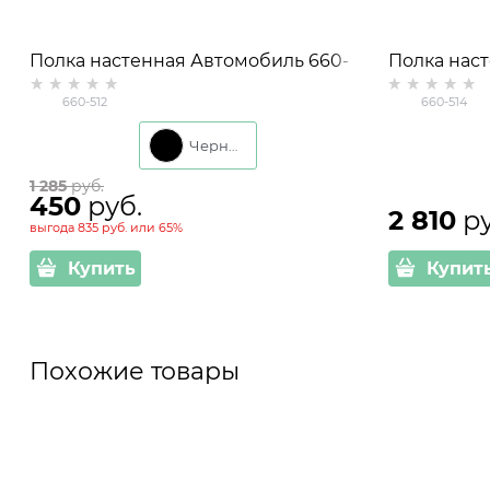
Полка настенная Автомобиль 660-
Полка нас
512 ЛДСП и металл
514 дерево
660-512
660-514
Черный
1 285
 руб.
450
 руб.
2 810
 р
выгода
835 руб.
или
65%
Купить
Купит
Похожие товары