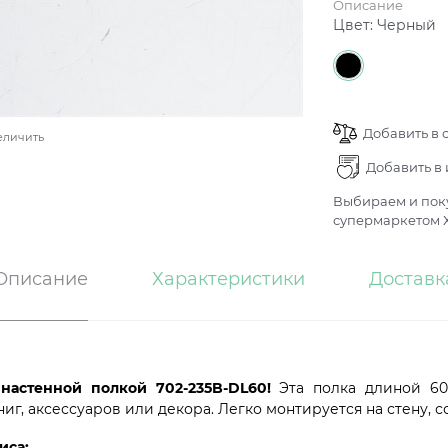
Описание
Цвет:
Черный
Добавить в 
еличить
Добавить в
Выбираем и поку
супермаркетом Х
Описание
Характеристики
Доставк
настенной полкой 702-235B-DL60!
Эта полка длиной 60
г, аксессуаров или декора. Легко монтируется на стену, с
иса: