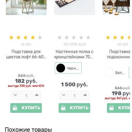
66-602
702-237B-DL60
66-603
Подставка для
Настенная полка с
Подставка 
цветов лофт 66-602
кронштейнами 702-
подоконник 
металлическая
237B-DL60 металл,
цветов Лофт 6
d=12см
ЛДСП длина 60см
d=12см
Черный
Белый
520
 руб.
182
 руб.
1 500
 руб.
выгода
338 руб.
или
65%
565
 руб.
198
 руб
выгода
367 руб.
и
КУПИТЬ
КУПИТЬ
КУПИ
Похожие товары