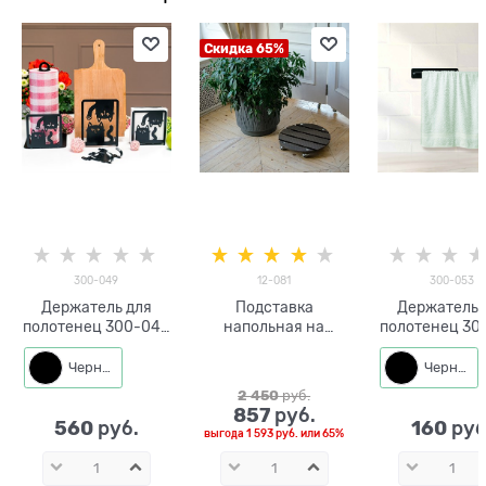
Скидка 65%
300-049
12-081
300-053
Держатель для
Подставка
Держатель 
полотенец 300-049
напольная на
полотенец 30
кухонный
колёсах для цветка
настенны
настольный
12-081
Черный
Черный
2 450
 руб.
857
 руб.
560
160
 руб.
 руб
выгода
1 593 руб.
или
65%