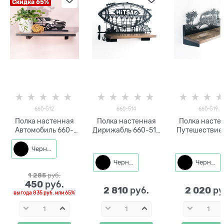
Скидка 65%
660-512
660-514
660-519
Полка настенная
Полка настенная
Полка насте
Автомобиль 660-
Дирижабль 660-514
Путешествие
512 ЛДСП и металл
дерево и металл
519 дерево и 
Черный
Черный
Черный
1 285
 руб.
450
 руб.
2 810
2 020
 руб.
 ру
выгода
835 руб.
или
65%