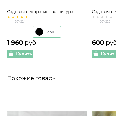
Садовая декоративная фигура
Садовая д
Капибара металл
Детёныш К
801-224
801-225
Черный
1 960
 руб.
600
 руб
Купить
Купит
Похожие товары