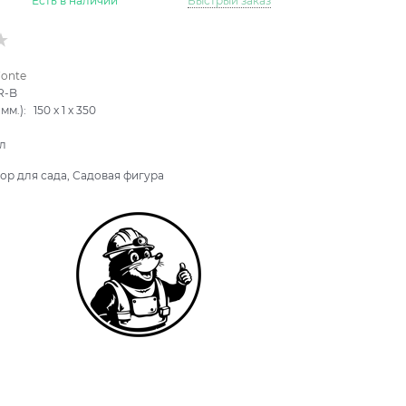
Есть в наличии
Быстрый заказ
Fonte
R-B
мм.):
150
x
1
x
350
л
ор для сада, Садовая фигура