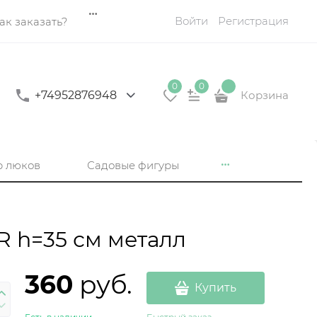
Войти
Регистрация
ак заказать?
0
0
+74952876948
Корзина
р люков
Садовые фигуры
R h=35 см металл
360
 руб.
Купить