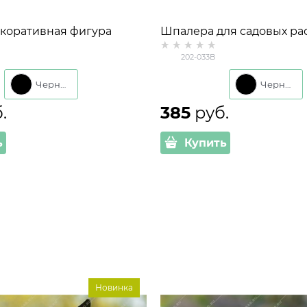
екоративная фигура
Шпалера для садовых ра
апибары металл
Карась 202-033 h=50 см
202-033B
Черный
Черный
.
385
 руб.
ь
Купить
Новинка