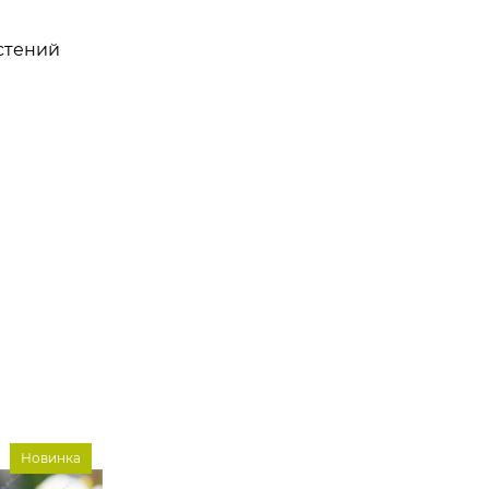
стений
Новинка