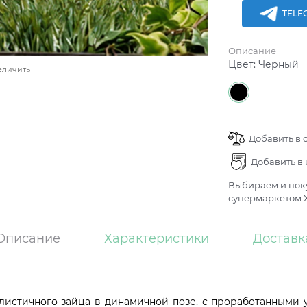
TELE
Описание
Цвет:
Черный
еличить
Добавить в 
Добавить в
Выбираем и поку
супермаркетом Х
Описание
Характеристики
Доставк
листичного зайца в динамичной позе, с проработанными 