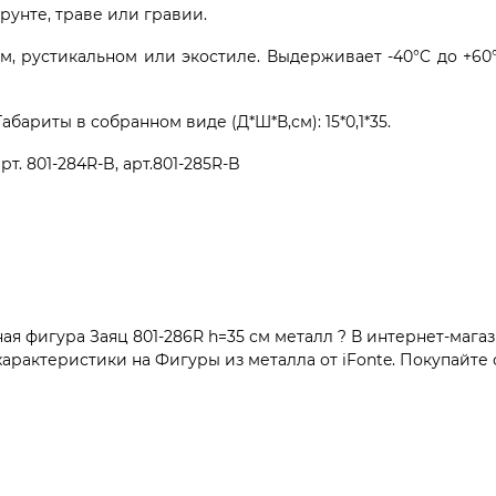
рунте, траве или гравии.
ом, рустикальном или экостиле. Выдерживает -40°C до +60
абариты в собранном виде (Д*Ш*В,см): 15*0,1*35.
. 801-284R-B, арт.801-285R-B
я фигура Заяц 801-286R h=35 см металл ? В интернет-магаз
рактеристики на Фигуры из металла от iFonte. Покупайте о