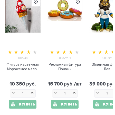
U07948
U08796-1
U08749
Фигура настенная
Рекламная фигура
Объемная фи
Мороженое малое
Пончик
Лев
U07948
стеклопластик
h=88см
10 350
15 700
39 000
 руб.
 руб./шт
 ру
КУПИТЬ
КУПИТЬ
КУПИ