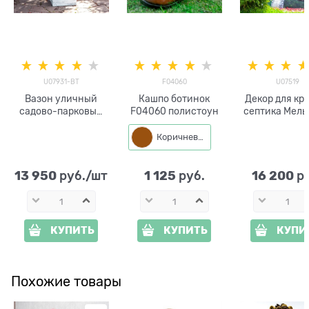
U07931-BT
F04060
U07519
Вазон уличный
Кашпо ботинок
Декор для кр
садово-парковый
F04060 полистоун
септика Мел
U07931-BT
U07519
стеклопластик под
стеклопласт
Коричневый
бетон h= 61см
ширина 93
13 950
1 125
16 200
 руб./шт
 руб.
 р
КУПИТЬ
КУПИТЬ
КУПИ
Похожие товары