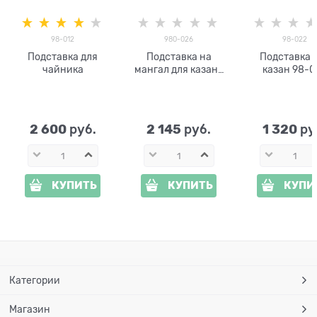
98-012
980-026
98-022
Подставка для
Подставка на
Подставка 
чайника
мангал для казана
казан 98-0
980-026
металлическая 32 х
30 см
2 600
2 145
1 320
 руб.
 руб.
 ру
КУПИТЬ
КУПИТЬ
КУПИ
Категории
Магазин