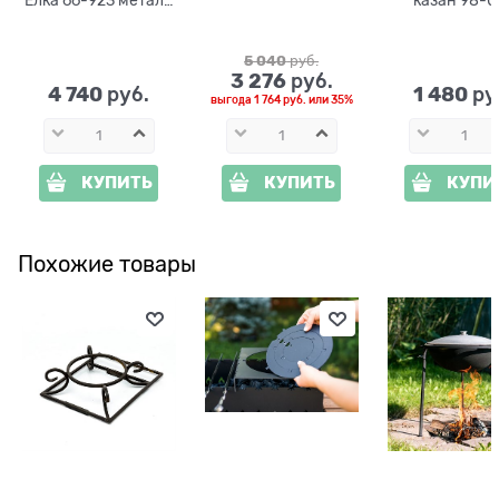
цв.зелёный
5 040
 руб.
3 276
 руб.
4 740
1 480
 руб.
 ру
выгода
1 764 руб.
или
35%
КУПИТЬ
КУПИТЬ
КУПИ
Похожие товары