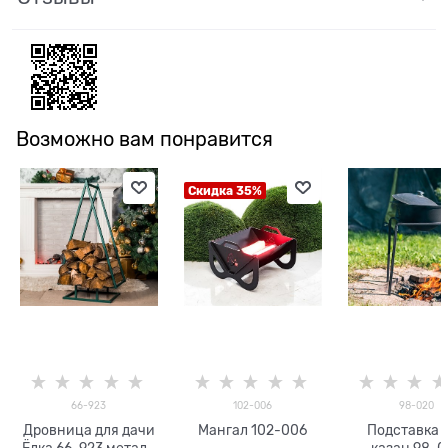
Возможно вам понравится
Скидка 35%
66-923
102-006
98-020
Дровница для дачи
Мангал 102-006
Подставка 
Ёлка 66-923 металл
казан 98-0