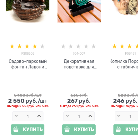
FS08505
704-007
F08481
Садово-парковый
Декоративная
Копилка Поро
фонтан Ладони
подставка для
с табличк
FS08505 под
спиралей от
бронзу, высота 27
комаров Улитка
см
704-007
5 100
 руб./шт
535
 руб.
820
 руб./
2 550
267
246
 руб./шт
 руб.
 руб.
выгода
2 550 руб.
или
50%
выгода
268 руб.
или
50%
выгода
574 руб.
и
КУПИТЬ
КУПИТЬ
КУПИ