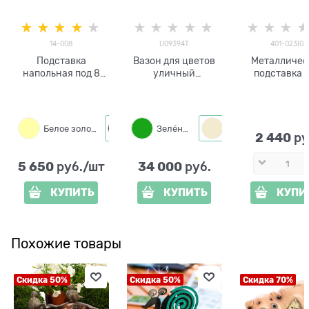
14-008
U09394T
401-023IG
Подставка
Вазон для цветов
Металличес
напольная под 8
уличный
подставка 
кашпо с цветами
двухъярусный
цветов
14-008
U09394T металл и
стеклопластик
Белое золото
Зелёный
Черный с золотом
Слоновая кость
2 440
 ру
5 650
34 000
 руб./шт
 руб.
КУПИТЬ
КУПИТЬ
КУПИ
Похожие товары
Скидка 50%
Скидка 50%
Скидка 70%