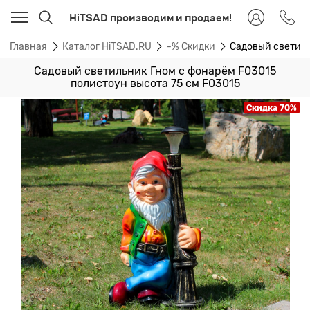
HiTSAD производим и продаем!
Главная
Каталог HiTSAD.RU
-% Скидки
Садовый светиль
Садовый светильник Гном с фонарём F03015
полистоун высота 75 см F03015
Скидка 70%