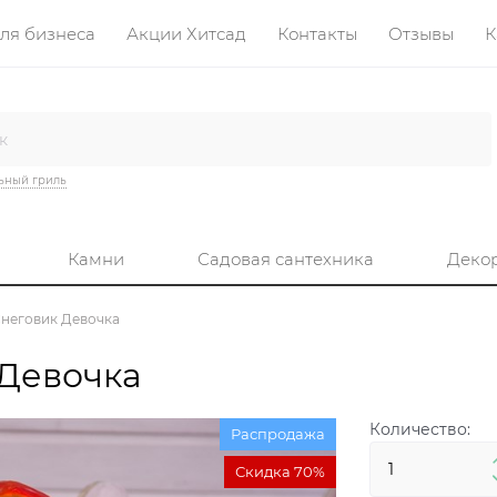
ля бизнеса
Акции Хитсад
Контакты
Отзывы
К
ьный гриль
Камни
Садовая сантехника
Деко
Снеговик Девочка
 Девочка
Количество:
Распродажа
Скидка 70%