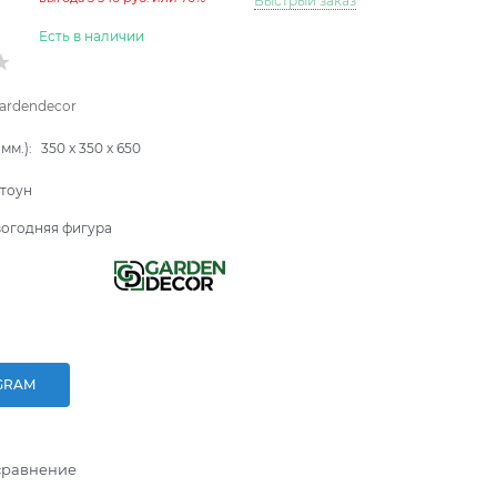
Быстрый заказ
Есть в наличии
ardendecor
мм.):
350
x
350
x
650
тоун
огодняя фигура
GRAM
сравнение