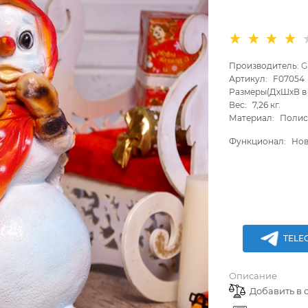
Производитель:
G
Артикул:
F07054
Размеры(ДхШхВ в 
Вес:
7,26
кг.
Материал:
Полис
Функционал:
Нов
TELE
Описание
Добавить в 