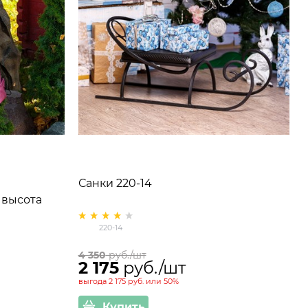
Санки 220-14
 высота
220-14
4 350
 руб./шт
2 175
 руб./шт
выгода
2 175 руб.
или
50%
Купить