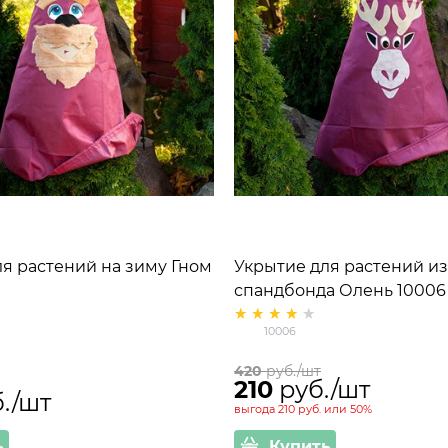
я растений на зиму Гном
Укрытие для растений из
спандбонда Олень 10006
100см
10006
420
 руб./шт
210
 руб./шт
б./шт
выгода
210 руб.
или
50%
ь
Купить