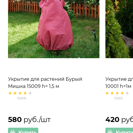
Укрытие для растений Бурый
Укрытие дл
Мишка 15009 h= 1,5 м
10001 h=1м
15009
10001
580
 руб./шт
420
 ру
Купить
Купит