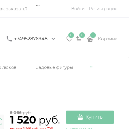
Войти
Регистрация
ак заказать?
0
0
+74952876948
Корзина
р люков
Садовые фигуры
5 066
 руб.
1 520
 руб.
Купить
выгода
3 546 руб.
или
70%